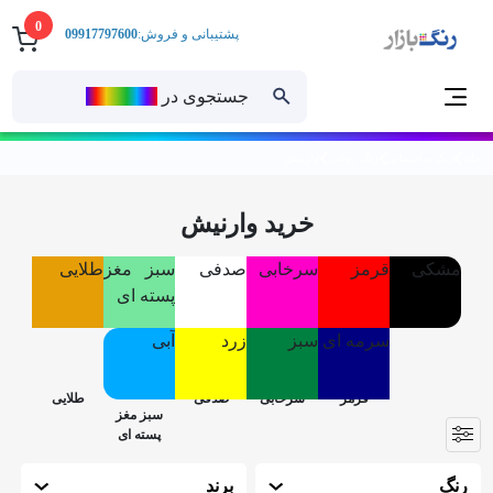
0
پشتیبانی و فروش:
09917797600
جستجوی در
رنــگ‌بازار
خانه
رنگ ساختمانی
رنگ روغنی
وارنیش
خرید وارنیش
مشکی
قرمز
سرخابی
صدفی
سبز مغز
طلایی
پسته ای
سرمه ای
سبز
زرد
آبی
رنگ
برند