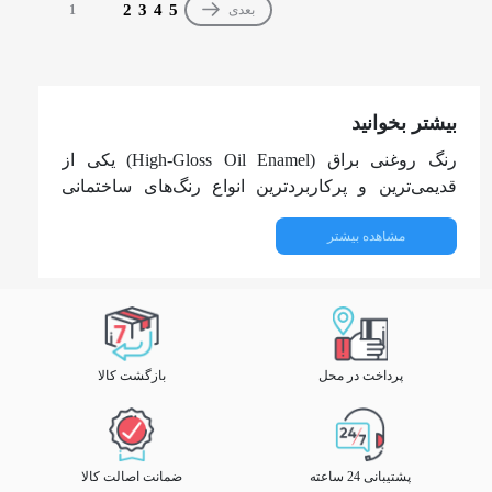
2
3
4
5
بعدی
1
بیشتر بخوانید
رنگ روغنی براق (High-Gloss Oil Enamel) یکی از
قدیمی‌ترین و پرکاربردترین انواع رنگ‌های ساختمانی
است که همواره به دلیل ویژگی‌های متمایز خود، یعنی
مشاهده بیشتر
سختی بالا، مقاومت عالی در برابر آب و رطوبت، و
سطح آینه‌ای و درخشان، مورد توجه قرار داشته است.
این رنگ‌ها که بر پایه رزین‌های آلکیدی ساخته شده و
حلال نفتی (تینر) دارند، بهترین گزینه برای سطوحی
هستند که به دوام حداکثری و قابلیت شستشوی کامل
نیاز دارند.
پرداخت در محل
بازگشت کالا
ساختار و ماهیت رنگ روغنی براق
برخلاف رنگ‌های مات، رنگ روغنی براق حاوی کمترین
پشتیبانی 24 ساعته
ضمانت اصالت کالا
میزان مواد مات‌کننده یا پرکننده است. این ساختار