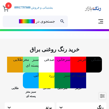
0
پشتیبانی و فروش:
09917797600
جستجوی در
رنــگ‌بازار
خانه
رنگ ساختمانی
رنگ روغنی
رنگ روغنی براق
خرید رنگ روغنی براق
مشکی
قرمز
سرخابی
صدفی
سبز مغز
طلایی
پسته ای
سرمه ای
سبز
زرد
آبی
رنگ
برند