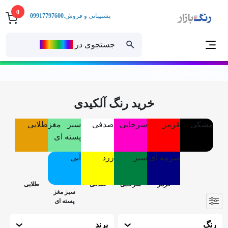
0
پشتیبانی و فروش:
09917797600
جستجوی در
رنــگ‌بازار
خانه
رنگ ساختمانی
رنگ آلکیدی
خرید رنگ آلکیدی
مشکی
قرمز
سرخابی
صدفی
سبز مغز
طلایی
پسته ای
سرمه ای
سبز
زرد
آبی
رنگ
برند