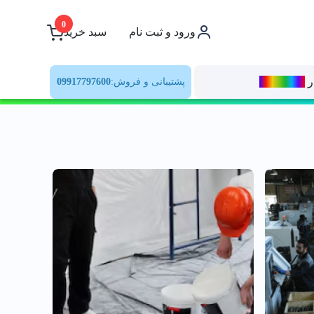
0
ورود و ثبت نام
سبد خرید
ر
رنــگ‌بازار
پشتیبانی و فروش:
09917797600