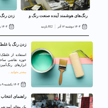
رنگ‌های هوشمند آینده صنعت رنگ و
زدن رنگ 
پوشش
می‌شود؟ |
۱۴۰۳ دوشنبه ۱۲ آذر
812 بازدید
۱۴۰۳ يکشنبه ۹ دي
غلطک
زدن رنگ با غلطک
راهنمای رنگ‌آمی
حوزه نقاشی ساختم
ابزارهای رنگ‌آمی
حرفه‌ای در زمینه ر
بیشتر بخوانید ...
به‌هرحال به غلطک 
غلطک را می‌توان ب
۱۴۰۳ يکشنبه ۹ دي
دانست که به شما 
بیشتری بتوانید سطو
انتخاب نوع رنگ، 
راهنمای انتخاب 
رنگ‌آمیزی، از موا
فرایند رنگ‌آمیزی 
یک مقاله آموزشی 