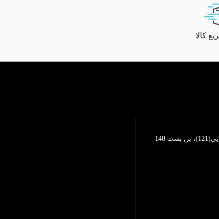
ع کالا
تهرانپارس، خیابان محمد رضایی(121)، بن بست 148