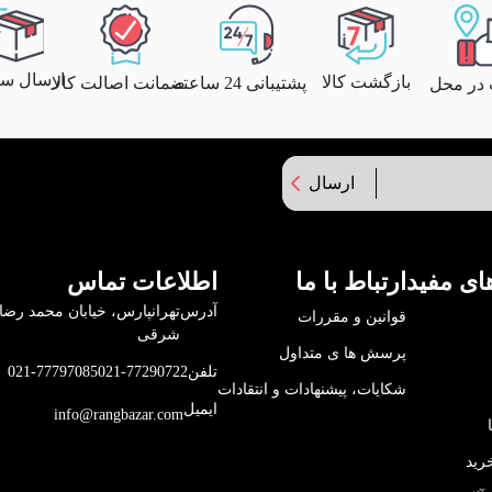
ارسال سری
بازگشت کالا
پشتیبانی 24 ساعته
ضمانت اصالت کالا
 در محل
ارسال
ای مفید
ارتباط با ما
اطلاعات تماس
آدرس
قوانین و مقررات
شرقی
پرسش ها ی متداول
تلفن
021-77290722
021-77797085
شکایات، پیشنهادات و انتقادات
ایمیل
info@rangbazar.com
رید