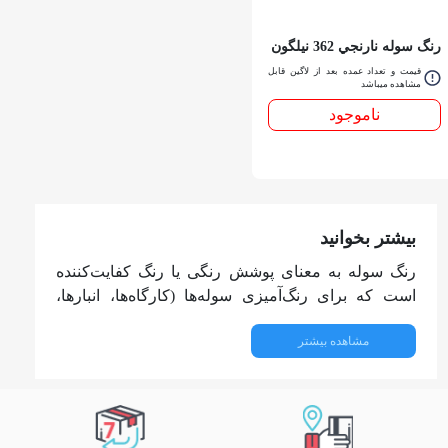
رنگ سوله نارنجي 362 نيلگون
حلب
قیمت و تعداد عمده بعد از لاگین قابل
مشاهده میباشد
ناموجود
بیشتر بخوانید
رنگ سوله به معنای پوشش رنگی یا رنگ کفایت‌کننده
است که برای رنگ‌آمیزی سوله‌ها (کارگاه‌ها، انبارها،
سازه‌های فلزی) استفاده می‌شود. تفاوت اصلی با «رنگ»
مشاهده بیشتر
معمولی در چند نکته است:
مقاومت در برابر شرایط صنعتی و نزدیکی به زنگ: رنگ
سوله معمولاً مقاومت بالایی در برابر رطوبت، گرما، نور
خورشید و مواد شیمیایی دارد.
انعطاف‌پذیری و چسبندگی بالا: برای سطوح فلزی،