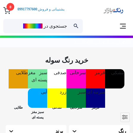
0
پشتیبانی و فروش:
09917797600
جستجوی در
رنــگ‌بازار
خانه
رنگ ساختمانی
رنگ روغنی
رنگ سوله
خرید رنگ سوله
مشکی
قرمز
سرخابی
صدفی
سبز مغز
طلایی
پسته ای
سرمه ای
سبز
زرد
آبی
رنگ
برند