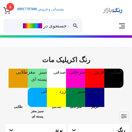
0
پشتیبانی و فروش:
09917797600
جستجوی در
رنــگ‌بازار
خانه
رنگ ساختمانی
رنگ های پایه آب
رنگ اکریلیک مات
رنگ اکریلیک مات
مشکی
قرمز
سرخابی
صدفی
سبز مغز
طلایی
پسته ای
سرمه ای
سبز
زرد
آبی
رنگ
برند