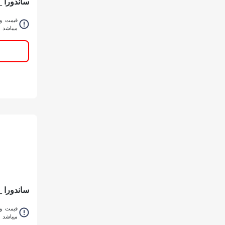
ساندورا _
چاپ قرمز 401 _ 
قیمت و 
میباشد
ساندورا 
405 _ دبه
قیمت و 
میباشد