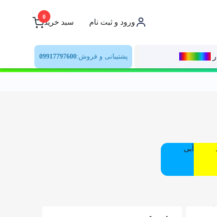
0
ورود و ثبت نام
سبد خرید
ر
رنــگ‌بازار
پشتیبانی و فروش:
09917797600
آبی