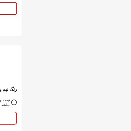
رنگ نیم 
بهار کد 410 گالن
قیمت و 
میباشد