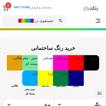
0
پشتیبانی و فروش:
09917797600
جستجوی در
رنــگ‌بازار
خانه
رنگ ساختمانی
خرید رنگ ساختمانی
مشکی
قرمز
سرخابی
صدفی
سبز مغز
طلایی
پسته ای
سرمه ای
سبز
زرد
آبی
رنگ
برند