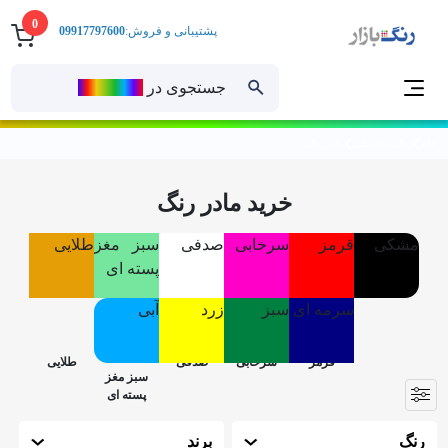
0
پشتیبانی و فروش:
09917797600
جستجوی در
رنــگ‌بازار
خانه
رنگ ساختمانی
مادر رنگ
خرید مادر رنگ
مشکی
قرمز
سرخابی
صدفی
سبز مغز
طلایی
پسته ای
سرمه ای
سبز
زرد
آبی
رنگ
برند