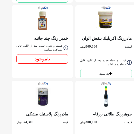
مادررنگ اكريليك بنفش الوان
خمير رنگ چند جانبه
کد 572 ربعي
ساختماني گل ماش الوان 60
قیمت و تعداد عمده بعد از لاگین قابل
قیمت
309,600
تومان
سي سي
مشاهده میباشد
ناموجود
قیمت و تعداد عمده بعد از لاگین قابل
مشاهده میباشد
به سبد
جوهررنگ طلائي زرفام
مادررنگ پلاستيك مشكي
P.V.A الوان کد 899 كوارت
قیمت
300,000
قیمت
374,300
تومان
تومان