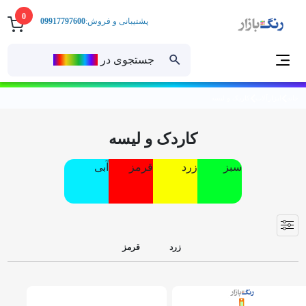
0
پشتیبانی و فروش:
09917797600
جستجوی در
رنــگ‌بازار
خانه
ابزارآلات
کاردک و لیسه
کاردک و لیسه
ِسبز
زرد
قرمز
آبی