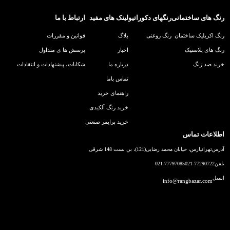
رنگ های ساختمانی
رنگهای دکوراتیو
لینک های مفید
ارتباط با ما
رنگ اکریلیک ساختمان
رنگ روغنی
بلاگ
قوانین و مقررات
رنگ های پلاستیک
اخبار
پرسش ها ی متداول
خرید ضد زنگ
درباره ما
شکایات، پیشنهادات و انتقادات
تماس باما
راهنمای خرید
خرید رنگ آلکیدی
خرید پرایمر صنعتی
اطلاعات تماس
آدرس
تهرانپارس، خیابان محمد رضایی(121)، بن بست 148 شرقی
تلفن
021-77290722
021-77797085
ایمیل
info@rangbazar.com