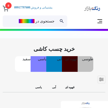
0
پشتیبانی و فروش:
09917797600
جستجوی در
رنــگ‌بازار
خانه
چسب و عایق
چسب کاشی
خرید چسب کاشی
طوسی
قهوه ای
آبی
یاسی
سفید