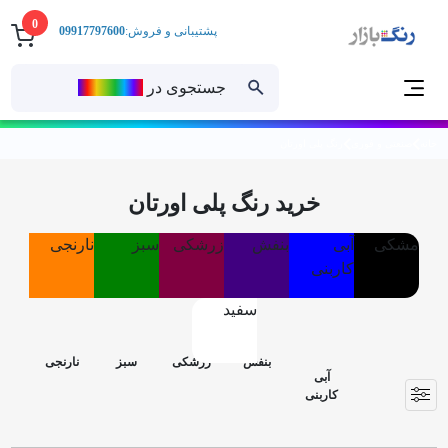
0
پشتیبانی و فروش:
09917797600
جستجوی در
رنــگ‌بازار
خانه
صنعتی و فوری
رنگ پلی اورتان
خرید رنگ پلی اورتان
مشکی
آبی
بنفش
زرشکی
سبز
نارنجی
کاربنی
سفید