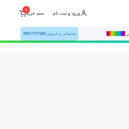
0
ورود و ثبت نام
سبد خرید
ر
رنــگ‌بازار
پشتیبانی و فروش:
09917797600