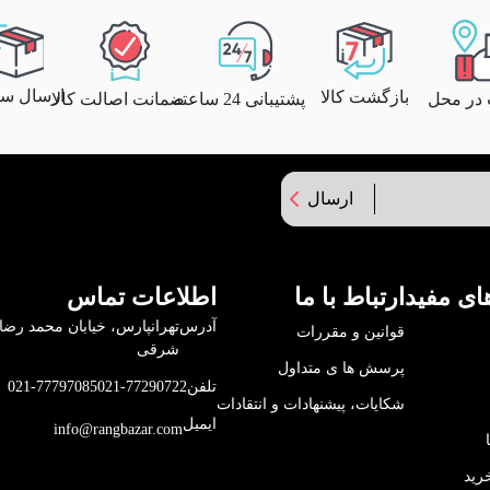
ارسال سری
بازگشت کالا
پشتیبانی 24 ساعته
ضمانت اصالت کالا
 در محل
ارسال
ای مفید
ارتباط با ما
اطلاعات تماس
آدرس
قوانین و مقررات
شرقی
پرسش ها ی متداول
تلفن
021-77290722
021-77797085
شکایات، پیشنهادات و انتقادات
ایمیل
info@rangbazar.com
رید