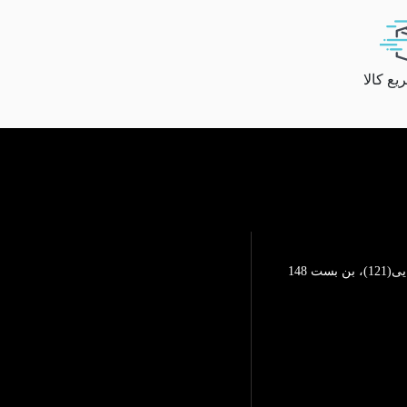
ع کالا
تهرانپارس، خیابان محمد رضایی(121)، بن بست 148