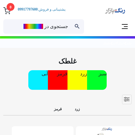
0
پشتیبانی و فروش:
09917797600
جستجوی در
رنــگ‌بازار
خانه
ابزارآلات
غلطک
غلطک
ِسبز
زرد
قرمز
آبی