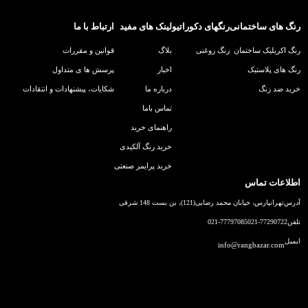
رنگ های ساختمانی
رنگهای دکوراتیو
لینک های مفید
ارتباط با ما
رنگ اکریلیک ساختمان
رنگ روغنی
بلاگ
قوانین و مقررات
رنگ های پلاستیک
اخبار
پرسش ها ی متداول
خرید ضد زنگ
درباره ما
شکایات، پیشنهادات و انتقادات
تماس باما
راهنمای خرید
خرید رنگ آلکیدی
خرید پرایمر صنعتی
اطلاعات تماس
آدرس
تهرانپارس، خیابان محمد رضایی(121)، بن بست 148 شرقی
تلفن
021-77290722
021-77797085
ایمیل
info@rangbazar.com