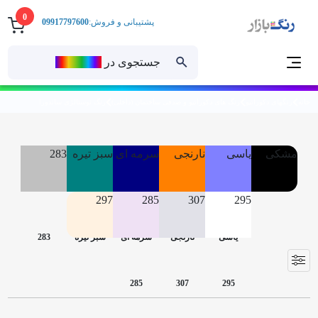
0
پشتیبانی و فروش:
09917797600
جستجوی در
رنــگ‌بازار
خانه
رنگهای دکوراتیو
رنگ های دکوراتیو و صدفی ساختمان (داخلی)
رنگ نوستالژی ساندورا
مشکی
یاسی
نارنجی
سرمه ای
سبز تیره
283
297
285
307
295