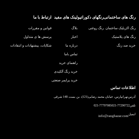
رنگ های ساختمانی
رنگهای دکوراتیو
لینک های مفید
ارتباط با ما
رنگ اکریلیک ساختمان
رنگ روغنی
بلاگ
قوانین و مقررات
رنگ های پلاستیک
اخبار
پرسش ها ی متداول
خرید ضد زنگ
درباره ما
شکایات، پیشنهادات و انتقادات
تماس باما
راهنمای خرید
خرید رنگ آلکیدی
خرید پرایمر صنعتی
اطلاعات تماس
آدرس
تهرانپارس، خیابان محمد رضایی(121)، بن بست 148 شرقی
تلفن
021-77290722
021-77797085
ایمیل
info@rangbazar.com