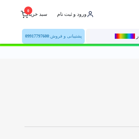
0
ورود و ثبت نام
سبد خرید
ر
رنــگ‌بازار
پشتیبانی و فروش:
09917797600