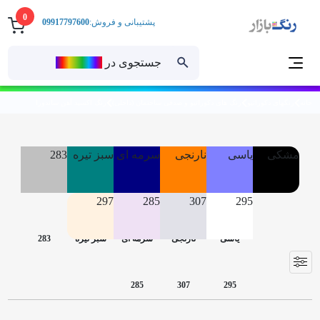
0
پشتیبانی و فروش:
09917797600
جستجوی در
رنــگ‌بازار
خانه
رنگهای دکوراتیو
رنگ های دکوراتیو و صدفی ساختمان (داخلی)
رنگ اکسید آهن ساندورا
مشکی
یاسی
نارنجی
سرمه ای
سبز تیره
283
297
285
307
295