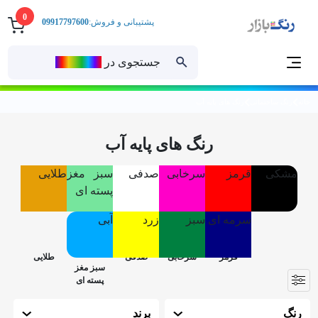
0
پشتیبانی و فروش:
09917797600
جستجوی در
رنــگ‌بازار
خانه
رنگ ساختمانی
رنگ های پایه آب
رنگ های پایه آب
مشکی
قرمز
سرخابی
صدفی
سبز مغز
طلایی
پسته ای
سرمه ای
سبز
زرد
آبی
رنگ
برند