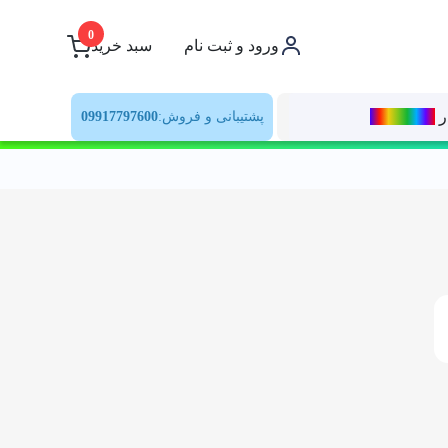
0
ورود و ثبت نام
سبد خرید
ر
رنــگ‌بازار
پشتیبانی و فروش:
09917797600