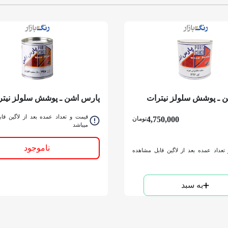
 ـ پوشش سلولز نيترات
پارس اشن ـ پوشش سلولز نيتر
 326 ـ گالن
سفيد فوري چوب 326 ـ كوارت
قیمت و تعداد عمده بعد از لاگین قا
4,750,000
تومان
میباشد
ناموجود
تعداد عمده بعد از لاگین قابل مشاهده
به سبد