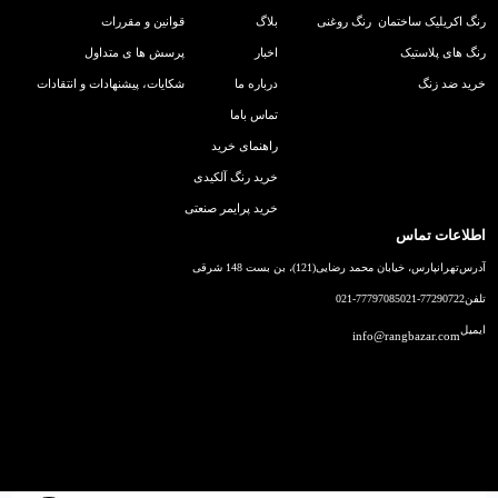
رنگ اکریلیک ساختمان
رنگ روغنی
بلاگ
قوانین و مقررات
رنگ های پلاستیک
اخبار
پرسش ها ی متداول
خرید ضد زنگ
درباره ما
شکایات، پیشنهادات و انتقادات
تماس باما
راهنمای خرید
خرید رنگ آلکیدی
خرید پرایمر صنعتی
اطلاعات تماس
آدرس
تهرانپارس، خیابان محمد رضایی(121)، بن بست 148 شرقی
تلفن
021-77290722
021-77797085
ایمیل
info@rangbazar.com