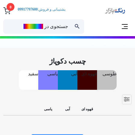
0
پشتیبانی و فروش:
09917797600
جستجوی در
رنــگ‌بازار
خانه
چسب و عایق
چسب دکوپاژ
چسب دکوپاژ
طوسی
قهوه ای
آبی
یاسی
سفید