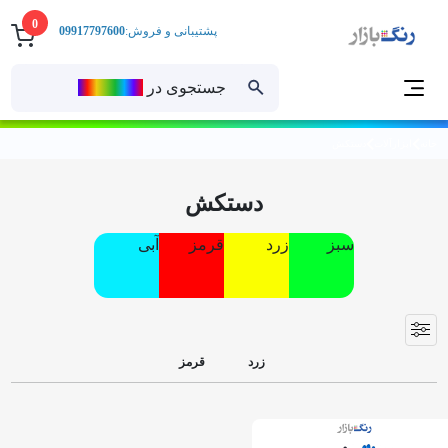
0
پشتیبانی و فروش:
09917797600
جستجوی در
رنــگ‌بازار
خانه
ابزارآلات
دستکش
دستکش
ِسبز
زرد
قرمز
آبی