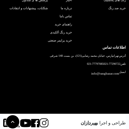
رنگ های پلاستیک
اخبار
پرسش ها ی متداول
خرید ضد زنگ
درباره ما
شکایات، پیشنهادات و انتقادات
تماس باما
راهنمای خرید
خرید رنگ آلکیدی
خرید پرایمر صنعتی
اطلاعات تماس
آدرس
تهرانپارس، خیابان محمد رضایی(121)، بن بست 148 شرقی
تلفن
021-77290722
021-77797085
ایمیل
info@rangbazar.com
طراحی و اجرا
بهپردازان