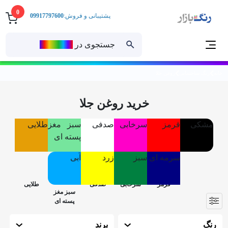
0
پشتیبانی و فروش:
09917797600
جستجوی در
رنــگ‌بازار
خانه
رنگ ساختمانی
روغن جلا
خرید روغن جلا
مشکی
قرمز
سرخابی
صدفی
سبز مغز
طلایی
پسته ای
سرمه ای
سبز
زرد
آبی
رنگ
برند