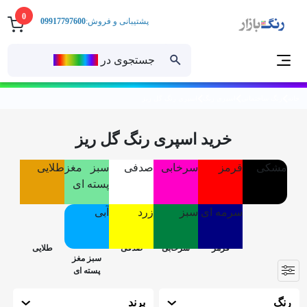
0
پشتیبانی و فروش:
09917797600
جستجوی در
رنــگ‌بازار
خانه
رنگ ساختمانی
اسپری رنگ
اسپری رنگ گل ریز
خرید اسپری رنگ گل ریز
مشکی
قرمز
سرخابی
صدفی
سبز مغز
طلایی
پسته ای
سرمه ای
سبز
زرد
آبی
رنگ
برند