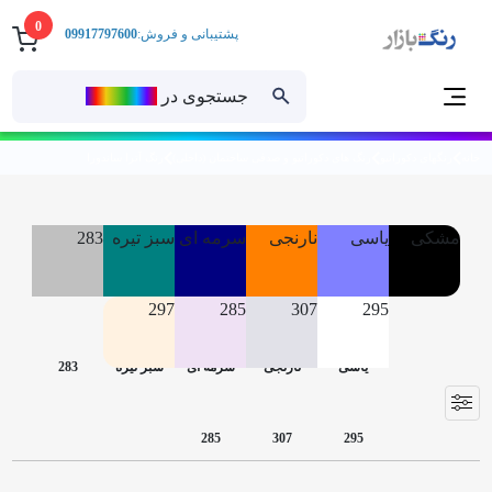
0
پشتیبانی و فروش:
09917797600
جستجوی در
رنــگ‌بازار
خانه
رنگهای دکوراتیو
رنگ های دکوراتیو و صدفی ساختمان (داخلی)
رنگ آترا ساندورا
مشکی
یاسی
نارنجی
سرمه ای
سبز تیره
283
297
285
307
295