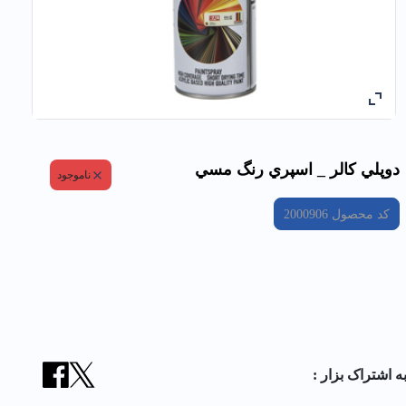
دوپلي كالر _ اسپري رنگ مسي
ناموجود
کد محصول
2000906
ه اشتراک بزار :