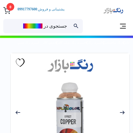
0
پشتیبانی و فروش:
09917797600
جستجوی در
رنــگ‌بازار
خانه
رنگ ساختمانی
اسپری رنگ
اسپری رنگ دوپلی کالر
دوپلي كالر _ اسپري رنگ مسي