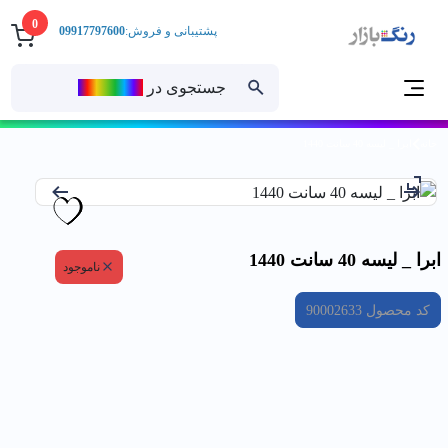
0
پشتیبانی و فروش:
09917797600
جستجوی در
رنــگ‌بازار
خانه
ابرا _ ليسه 40 سانت 1440
ابرا _ ليسه 40 سانت 1440
ناموجود
کد محصول
90002633