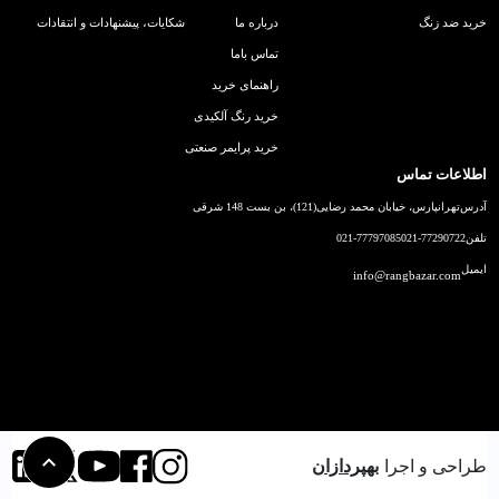
خرید ضد زنگ
درباره ما
شکایات، پیشنهادات و انتقادات
تماس باما
راهنمای خرید
خرید رنگ آلکیدی
خرید پرایمر صنعتی
اطلاعات تماس
آدرس
تهرانپارس، خیابان محمد رضایی(121)، بن بست 148 شرقی
تلفن
021-77290722
021-77797085
ایمیل
info@rangbazar.com
طراحی و اجرا
بهپردازان