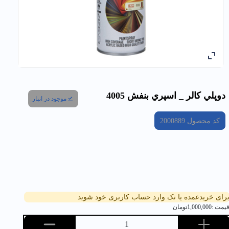
دوپلي كالر _ اسپري بنفش 4005
موجود در انبار
کد محصول
2000889
رای خریدعمده یا تک وارد حساب کاربری خود شوید
یمت :
1,000,000
تومان
1