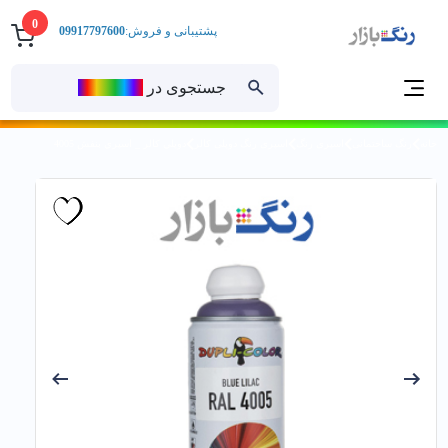
0
پشتیبانی و فروش:
09917797600
جستجوی در
رنــگ‌بازار
خانه
رنگ ساختمانی
اسپری رنگ
اسپری رنگ دوپلی کالر
دوپلي كالر _ اسپري بنفش 4005