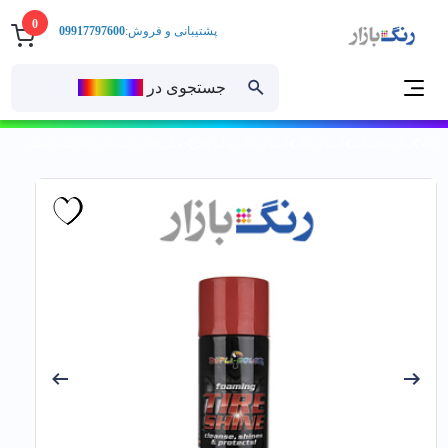
0
پشتیبانی و فروش:
09917797600
جستجوی در
رنــگ‌بازار
خانه
رنگ ساختمانی
اسپری رنگ
اسپری رنگ دوپلی کالر
دوپلي كالر _ اسپري براق كننده لاستيك