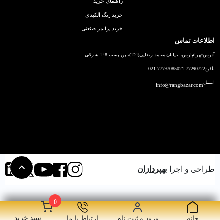
راهنمای خرید
خرید رنگ آلکیدی
خرید پرایمر صنعتی
اطلاعات تماس
آدرس
تهرانپارس، خیابان محمد رضایی(121)، بن بست 148 شرقی
تلفن
021-77290722
021-77797085
ایمیل
info@rangbazar.com
طراحی و اجرا
بهپردازان
0
سبد خرید
خانه
ورود و ثبت نام
ارتباط با ما