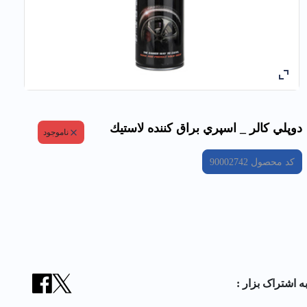
دوپلي كالر _ اسپري براق كننده لاستيك
ناموجود
کد محصول
90002742
ه اشتراک بزار :