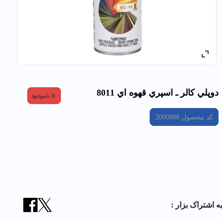
دوپلي كالر ـ اسپري قهوه اي 8011
ناموجود
کد محصول
2000888
ه اشتراک بزار :