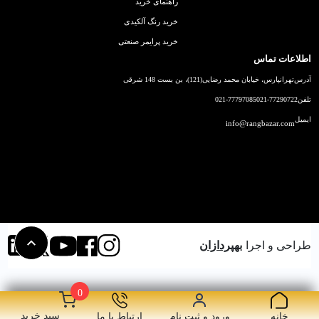
راهنمای خرید
خرید رنگ آلکیدی
خرید پرایمر صنعتی
اطلاعات تماس
آدرس
تهرانپارس، خیابان محمد رضایی(121)، بن بست 148 شرقی
تلفن
021-77290722
021-77797085
ایمیل
info@rangbazar.com
طراحی و اجرا
بهپردازان
0
سبد خرید
خانه
ورود و ثبت نام
ارتباط با ما