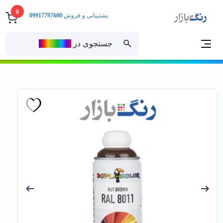
0
پشتیبانی و فروش:
09917797600
جستجوی در
رنــگ‌بازار
خانه
رنگ ساختمانی
اسپری رنگ
اسپری رنگ دوپلی کالر
دوپلي كالر ـ اسپري قهوه اي 8011