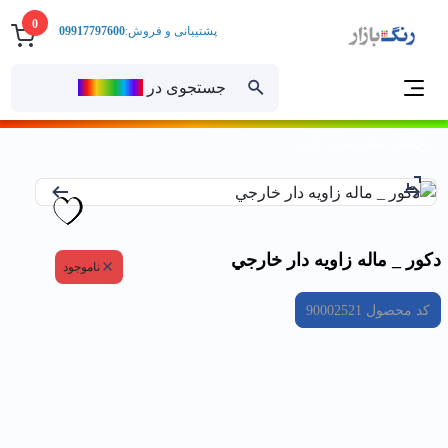
0
پشتیبانی و فروش:
09917797600
جستجوی در
رنــگ‌بازار
خانه
دكور _ ماله زاويه دار خارجي
دكور _ ماله زاويه دار خارجي
ناموجود
کد محصول
90002521