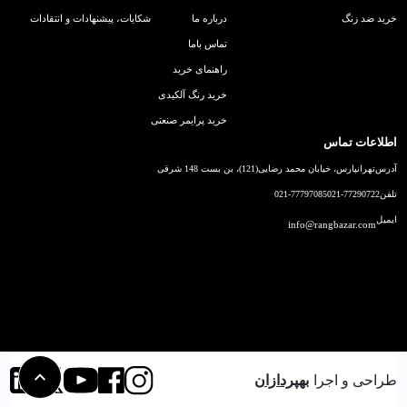
خرید ضد زنگ
درباره ما
شکایات، پیشنهادات و انتقادات
تماس باما
راهنمای خرید
خرید رنگ آلکیدی
خرید پرایمر صنعتی
اطلاعات تماس
آدرس
تهرانپارس، خیابان محمد رضایی(121)، بن بست 148 شرقی
تلفن
021-77290722
021-77797085
ایمیل
info@rangbazar.com
طراحی و اجرا
بهپردازان