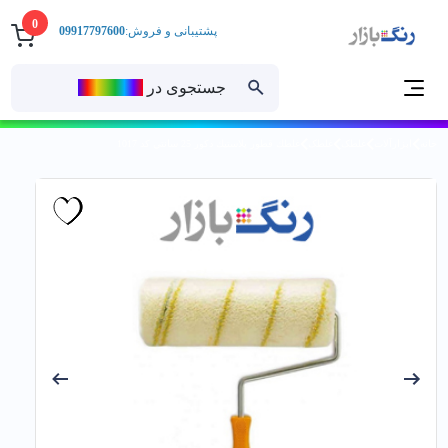
0
پشتیبانی و فروش:
09917797600
جستجوی در
رنــگ‌بازار
خانه
ابزارآلات
غلطک
غلطک
غلطك قطور پلاستيك دکور 25 سانتي کد 1017