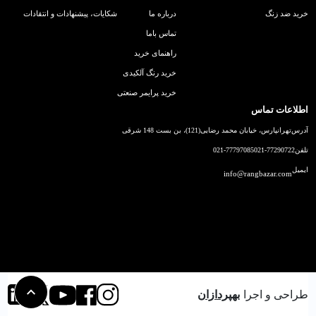
خرید ضد زنگ
درباره ما
شکایات، پیشنهادات و انتقادات
تماس باما
راهنمای خرید
خرید رنگ آلکیدی
خرید پرایمر صنعتی
اطلاعات تماس
آدرس
تهرانپارس، خیابان محمد رضایی(121)، بن بست 148 شرقی
تلفن
021-77290722
021-77797085
ایمیل
info@rangbazar.com
طراحی و اجرا
بهپردازان