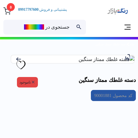
0
پشتیبانی و فروش:
09917797600
جستجوی در
رنــگ‌بازار
خانه
دسته غلطك ممتاز سنگين
دسته غلطك ممتاز سنگين
ناموجود
کد محصول
90001881