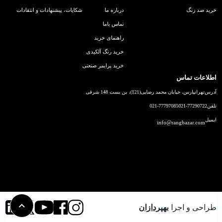
خرید ضد زنگ
درباره ما
شکایات، پیشنهادات و انتقادات
تماس باما
راهنمای خرید
خرید رنگ آلکیدی
خرید پرایمر صنعتی
اطلاعات تماس
آدرس
تهرانپارس، خیابان محمد رضایی(121)، بن بست 148 شرقی
تلفن
021-77290722
021-77797085
ایمیل
info@rangbazar.com
طراحی و اجرا
بهپردازان