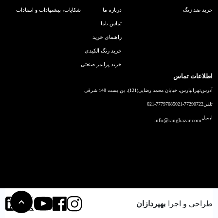
خرید ضد زنگ
درباره ما
شکایات، پیشنهادات و انتقادات
تماس باما
راهنمای خرید
خرید رنگ آلکیدی
خرید پرایمر صنعتی
اطلاعات تماس
آدرس
تهرانپارس، خیابان محمد رضایی(121)، بن بست 148 شرقی
تلفن
021-77290722
021-77797085
ایمیل
info@rangbazar.com
طراحی و اجرا
بهپردازان