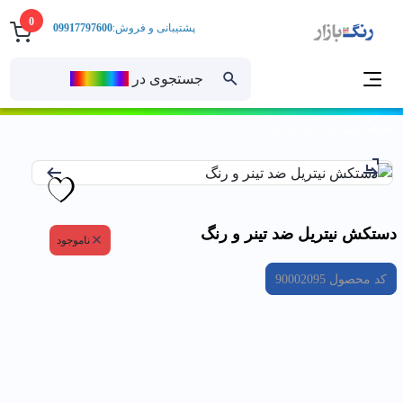
0
پشتیبانی و فروش:
09917797600
جستجوی در
رنــگ‌بازار
خانه
دستكش نيتريل ضد تينر و رنگ
دستكش نيتريل ضد تينر و رنگ
ناموجود
کد محصول
90002095