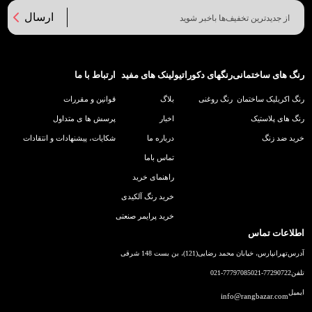
ارسال
رنگ های ساختمانی
رنگهای دکوراتیو
لینک های مفید
ارتباط با ما
رنگ اکریلیک ساختمان
رنگ روغنی
بلاگ
قوانین و مقررات
رنگ های پلاستیک
اخبار
پرسش ها ی متداول
خرید ضد زنگ
درباره ما
شکایات، پیشنهادات و انتقادات
تماس باما
راهنمای خرید
خرید رنگ آلکیدی
خرید پرایمر صنعتی
اطلاعات تماس
آدرس
تهرانپارس، خیابان محمد رضایی(121)، بن بست 148 شرقی
تلفن
021-77290722
021-77797085
ایمیل
info@rangbazar.com