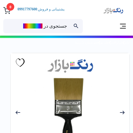
0
پشتیبانی و فروش:
09917797600
جستجوی در
رنــگ‌بازار
خانه
ابزارآلات
قلم مو
قلم شماره 3 درسا