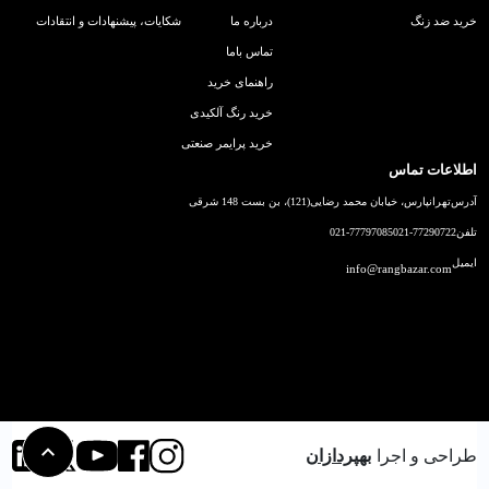
خرید ضد زنگ
درباره ما
شکایات، پیشنهادات و انتقادات
تماس باما
راهنمای خرید
خرید رنگ آلکیدی
خرید پرایمر صنعتی
اطلاعات تماس
آدرس
تهرانپارس، خیابان محمد رضایی(121)، بن بست 148 شرقی
تلفن
021-77290722
021-77797085
ایمیل
info@rangbazar.com
طراحی و اجرا
بهپردازان