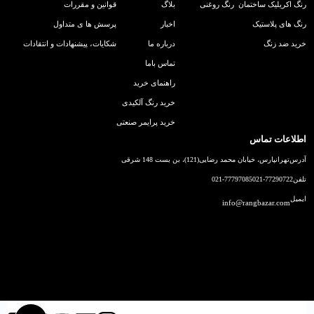
رنگ اکریلیک ساختمان
رنگ روغنی
بلاگ
قوانین و مقررات
رنگ های پلاستیک
اخبار
پرسش ها ی متداول
خرید ضد زنگ
درباره ما
شکایات، پیشنهادات و انتقادات
تماس باما
راهنمای خرید
خرید رنگ آلکیدی
خرید پرایمر صنعتی
اطلاعات تماس
آدرس
تهرانپارس، خیابان محمد رضایی(121)، بن بست 148 شرقی
تلفن
021-77290722
021-77797085
ایمیل
info@rangbazar.com