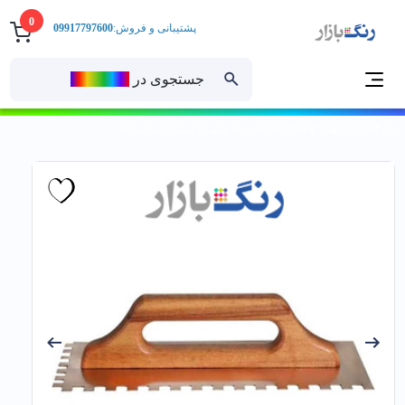
0
پشتیبانی و فروش:
09917797600
جستجوی در
رنــگ‌بازار
خانه
ابزارآلات
ماله
SEFRA TOOL _ ماله شانه اي استيل 30 سانتي 199