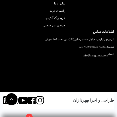
تماس باما
راهنمای خرید
خرید رنگ آلکیدی
خرید پرایمر صنعتی
اطلاعات تماس
آدرس
تهرانپارس، خیابان محمد رضایی(121)، بن بست 148 شرقی
تلفن
021-77290722
021-77797085
ایمیل
info@rangbazar.com
طراحی و اجرا
بهپردازان