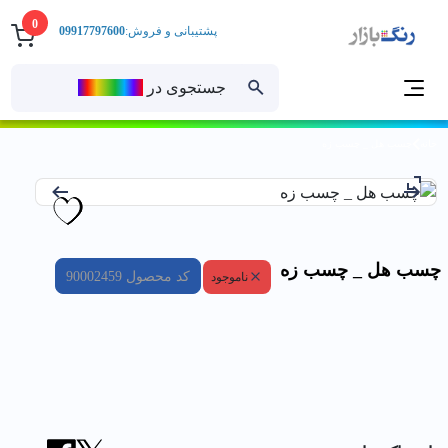
0
پشتیبانی و فروش:
09917797600
جستجوی در
رنــگ‌بازار
خانه
چسب هل _ چسب زه
چسب هل _ چسب زه
کد محصول
90002459
ناموجود