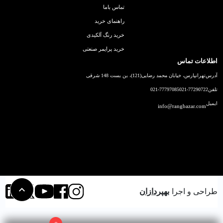
تماس باما
راهنمای خرید
خرید رنگ آلکیدی
خرید پرایمر صنعتی
اطلاعات تماس
آدرس
تهرانپارس، خیابان محمد رضایی(121)، بن بست 148 شرقی
تلفن
021-77290722
021-77797085
ایمیل
info@rangbazar.com
طراحی و اجرا
بهپردازان