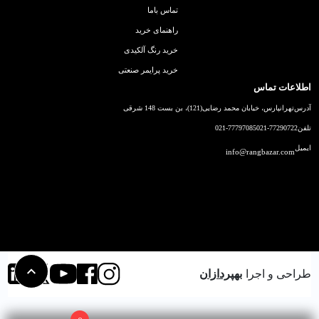
تماس باما
راهنمای خرید
خرید رنگ آلکیدی
خرید پرایمر صنعتی
اطلاعات تماس
آدرس
تهرانپارس، خیابان محمد رضایی(121)، بن بست 148 شرقی
تلفن
021-77290722
021-77797085
ایمیل
info@rangbazar.com
طراحی و اجرا
بهپردازان