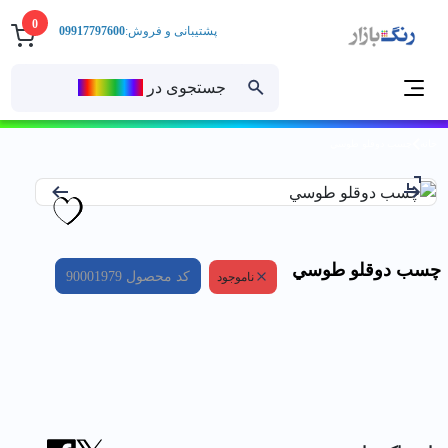
0
پشتیبانی و فروش:
09917797600
جستجوی در
رنــگ‌بازار
خانه
چسب دوقلو طوسي
چسب دوقلو طوسي
کد محصول
90001979
ناموجود