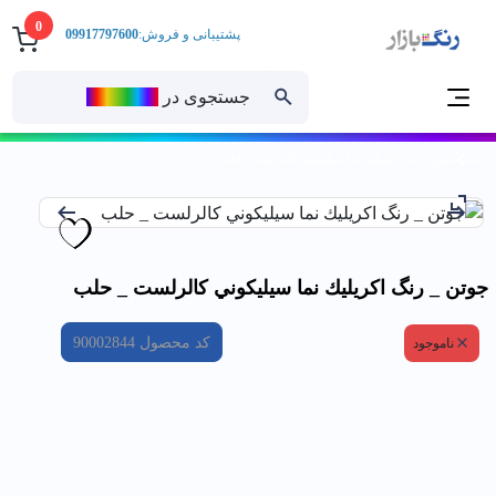
0
پشتیبانی و فروش:
09917797600
جستجوی در
رنــگ‌بازار
خانه
جوتن _ رنگ اكريليك نما سيليكوني كالرلست _ حلب
جوتن _ رنگ اكريليك نما سيليكوني كالرلست _ حلب
کد محصول
90002844
ناموجود