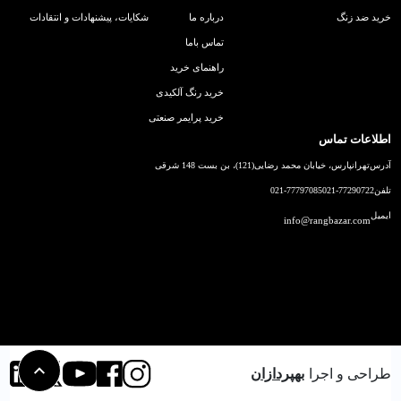
خرید ضد زنگ
درباره ما
شکایات، پیشنهادات و انتقادات
تماس باما
راهنمای خرید
خرید رنگ آلکیدی
خرید پرایمر صنعتی
اطلاعات تماس
آدرس
تهرانپارس، خیابان محمد رضایی(121)، بن بست 148 شرقی
تلفن
021-77290722
021-77797085
ایمیل
info@rangbazar.com
طراحی و اجرا
بهپردازان