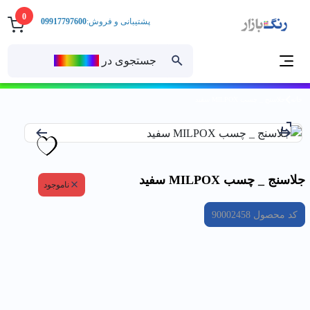
0
پشتیبانی و فروش:
09917797600
جستجوی در
رنــگ‌بازار
خانه
جلاسنج _ چسب MILPOX سفيد
جلاسنج _ چسب MILPOX سفيد
ناموجود
کد محصول
90002458