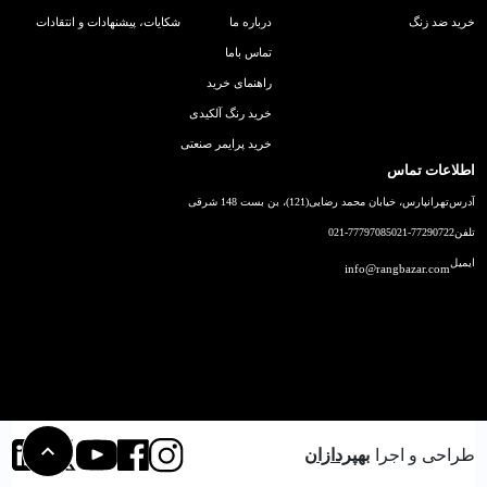
خرید ضد زنگ
درباره ما
شکایات، پیشنهادات و انتقادات
تماس باما
راهنمای خرید
خرید رنگ آلکیدی
خرید پرایمر صنعتی
اطلاعات تماس
آدرس
تهرانپارس، خیابان محمد رضایی(121)، بن بست 148 شرقی
تلفن
021-77290722
021-77797085
ایمیل
info@rangbazar.com
طراحی و اجرا
بهپردازان