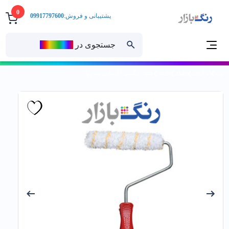
0
پشتیبانی و فروش:
09917797600
جستجوی در
رنــگ‌بازار
خانه
ابزارآلات
غلطک
غلطک
غلطك انگشتی 15 سانتي تيك رول