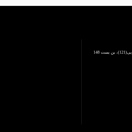
تهرانپارس، خیابان محمد رضایی(121)، بن بست 148