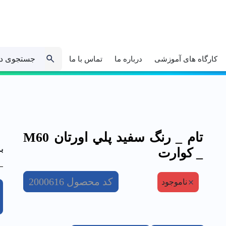
جستجوی د
کارگاه های آموزشی
درباره ما
تماس با ما
تام _ رنگ سفيد پلي اورتان M60
ب
_ كوارت
کد محصول
2000616
ناموجود