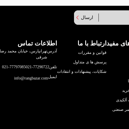
ارسال
ای مفید
ارتباط با ما
اطلاعات تماس
آدرس
قوانین و مقررات
شرقی
پرسش ها ی متداول
تلفن
021-77290722
021-77797085
شکایات، پیشنهادات و انتقادات
ایمیل
info@rangbazar.com
رید
آلکیدی
مر صنعتی