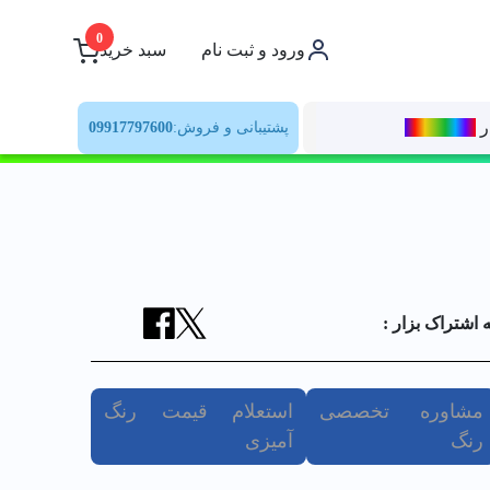
0
ورود و ثبت نام
سبد خرید
ر
رنــگ‌بازار
پشتیبانی و فروش:
09917797600
ه اشتراک بزار :
مشاوره تخصصی
استعلام قیمت رنگ
رنگ
آمیزی