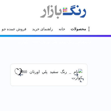
محصولات
خانه
راهنمای خرید
فروش عمده جو
خانه
تام _ رنگ سفيد پلي اورتان M60 _ كوارت