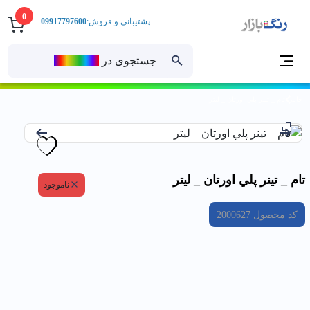
0
پشتیبانی و فروش:
09917797600
جستجوی در
رنــگ‌بازار
خانه
تام _ تينر پلي اورتان _ ليتر
تام _ تينر پلي اورتان _ ليتر
ناموجود
کد محصول
2000627