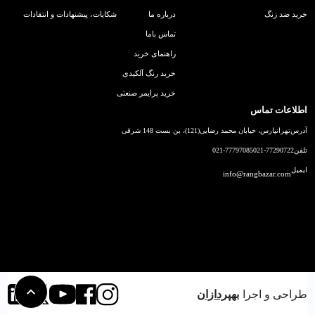
خرید ضد زنگ
درباره ما
شکایات، پیشنهادات و انتقادات
تماس باما
راهنمای خرید
خرید رنگ آلکیدی
خرید پرایمر صنعتی
اطلاعات تماس
آدرس
تهرانپارس، خیابان محمد رضایی(121)، بن بست 148 شرقی
تلفن
021-77290722
021-77797085
ایمیل
info@rangbazar.com
طراحی و اجرا
بهپردازان