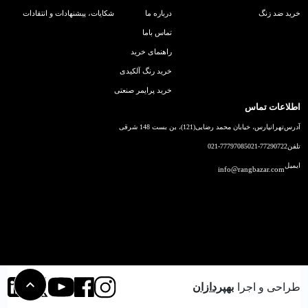
خرید ضد زنگ
درباره ما
شکایات، پیشنهادات و انتقادات
تماس باما
راهنمای خرید
خرید رنگ آلکیدی
خرید پرایمر صنعتی
اطلاعات تماس
آدرس
تهرانپارس، خیابان محمد رضایی(121)، بن بست 148 شرقی
تلفن
021-77290722
021-77797085
ایمیل
info@rangbazar.com
طراحی و اجرا
بهپردازان