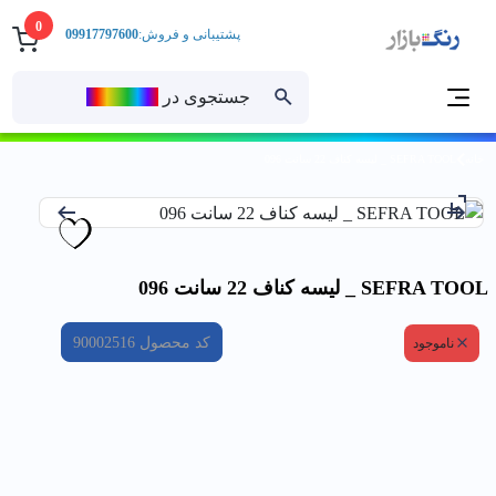
0
پشتیبانی و فروش:
09917797600
جستجوی در
رنــگ‌بازار
خانه
SEFRA TOOL _ ليسه كناف 22 سانت 096
SEFRA TOOL _ ليسه كناف 22 سانت 096
کد محصول
90002516
ناموجود