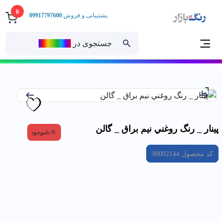
0
پشتیبانی و فروش:
09917797600
جستجوی در
رنــگ‌بازار
خانه
پينار _ رنگ روغني نيم براق _ گالن
پينار _ رنگ روغني نيم براق _ گالن
ناموجود
کد محصول
90002144