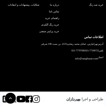
خرید ضد زنگ
درباره ما
شکایات، پیشنهادات و انتقادات
تماس باما
راهنمای خرید
خرید رنگ آلکیدی
خرید پرایمر صنعتی
اطلاعات تماس
آدرس
تهرانپارس، خیابان محمد رضایی(121)، بن بست 148 شرقی
تلفن
021-77290722
021-77797085
ایمیل
info@rangbazar.com
طراحی و اجرا
بهپردازان