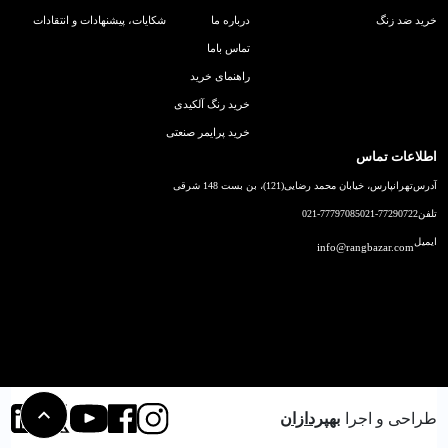
خرید ضد زنگ
درباره ما
شکایات، پیشنهادات و انتقادات
تماس باما
راهنمای خرید
خرید رنگ آلکیدی
خرید پرایمر صنعتی
اطلاعات تماس
آدرس
تهرانپارس، خیابان محمد رضایی(121)، بن بست 148 شرقی
تلفن
021-77290722
021-77797085
ایمیل
info@rangbazar.com
طراحی و اجرا
بهپردازان