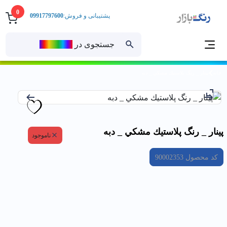
0
پشتیبانی و فروش:
09917797600
جستجوی در
رنــگ‌بازار
خانه
پينار _ رنگ پلاستيك مشكي _ دبه
پينار _ رنگ پلاستيك مشكي _ دبه
ناموجود
کد محصول
90002353