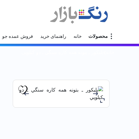
محصولات
خانه
راهنمای خرید
فروش عمده جو
خانه
پليكور ـ بتونه همه كاره سنگي ـ دو كيلويي