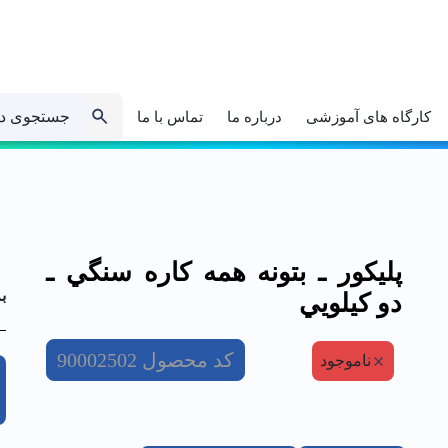
جستجوی د
کارگاه های آموزشی
درباره ما
تماس با ما
پليكور ـ بتونه همه كاره سنگي ـ
ب
دو كيلويي
کد محصول
90002502
ناموجود