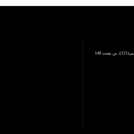
تهرانپارس، خیابان محمد رضایی(121)، بن بست 148