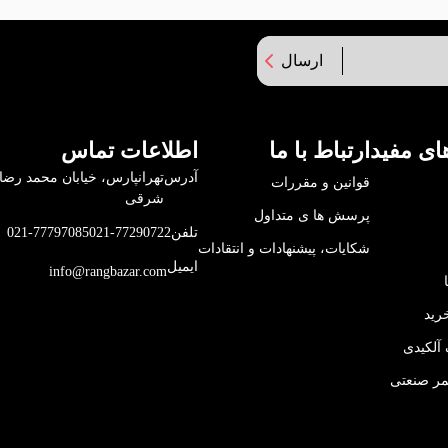
ارسال
ای مفید
ارتباط با ما
اطلاعات تماس
آدرس
قوانین و مقررات
شرقی
پرسش ها ی متداول
تلفن
021-77290722
021-77797085
شکایات، پیشنهادات و انتقادات
ایمیل
info@rangbazar.com
رید
آلکیدی
مر صنعتی