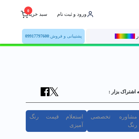
0
ورود و ثبت نام
سبد خرید
ر
رنــگ‌بازار
پشتیبانی و فروش:
09917797600
ه اشتراک بزار :
مشاوره تخصصی
استعلام قیمت رنگ
رنگ
آمیزی