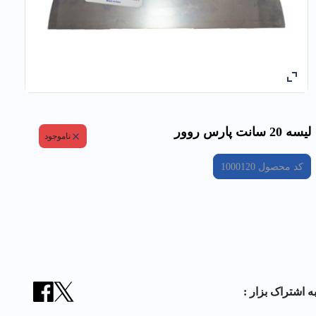
ليسه 20 سانت پارس روور
ناموجود
کد محصول
1000120
ه اشتراک بزار :