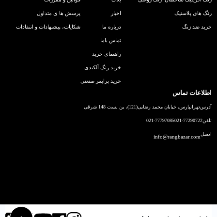
رنگ های پلاستیک
اخبار
پرسش ها ی متداول
خرید ضد زنگ
درباره ما
شکایات، پیشنهادات و انتقادات
تماس باما
راهنمای خرید
خرید رنگ آلکیدی
خرید پرایمر صنعتی
اطلاعات تماس
آدرس
تهرانپارس، خیابان محمد رضایی(121)، بن بست 148 شرقی
تلفن
021-77290722
021-77797085
ایمیل
info@rangbazar.com