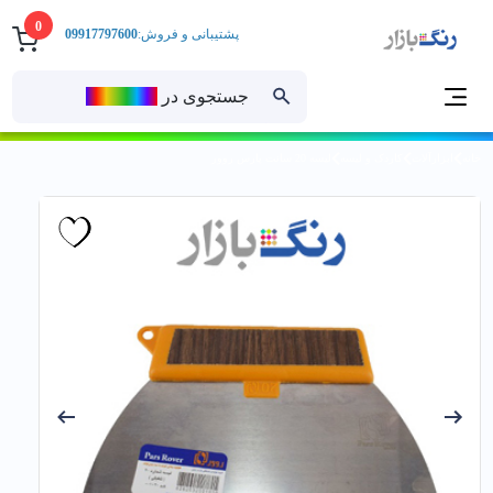
0
پشتیبانی و فروش:
09917797600
جستجوی در
رنــگ‌بازار
خانه
ابزارآلات
کاردک و لیسه
ليسه 20 سانت پارس روور