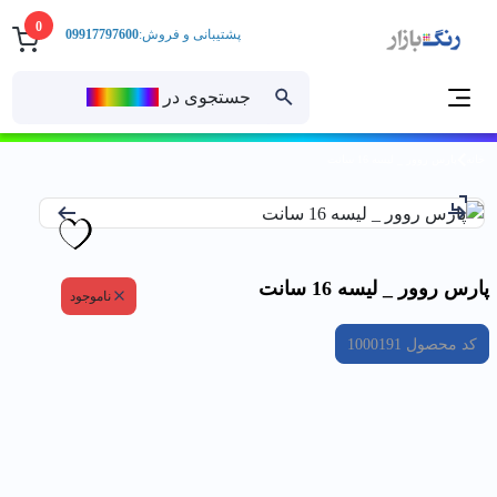
0
پشتیبانی و فروش:
09917797600
جستجوی در
رنــگ‌بازار
خانه
پارس روور _ ليسه 16 سانت
پارس روور _ ليسه 16 سانت
ناموجود
کد محصول
1000191