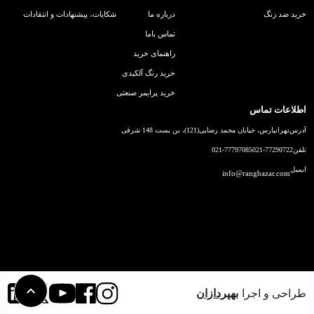
خرید ضد زنگ
درباره ما
شکایات، پیشنهادات و انتقادات
تماس باما
راهنمای خرید
خرید رنگ آلکیدی
خرید پرایمر صنعتی
اطلاعات تماس
آدرس
تهرانپارس، خیابان محمد رضایی(121)، بن بست 148 شرقی
تلفن
021-77290722
021-77797085
ایمیل
info@rangbazar.com
طراحی و اجرا
بهپردازان